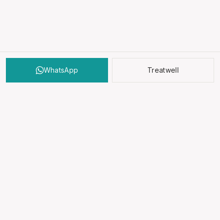
WhatsApp
Treatwell
Moderne Hautanalyse, gezielte Behandlungen und
persönliche Hautberatung im Herzen Wiens.